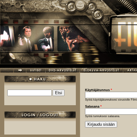
Hyppää pääsisältöön
Käyttäjätunnus
*
Etsi
Hakulomake
Syötä käyttäjätunnuksesi sivustolle Fil
Salasana
*
Syötä tunnuksesi salasana.