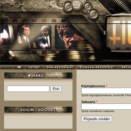
Hyppää pääsisältöön
Käyttäjätunnus
*
Etsi
Hakulomake
Syötä käyttäjätunnuksesi sivustolle Fil
Salasana
*
Syötä tunnuksesi salasana.