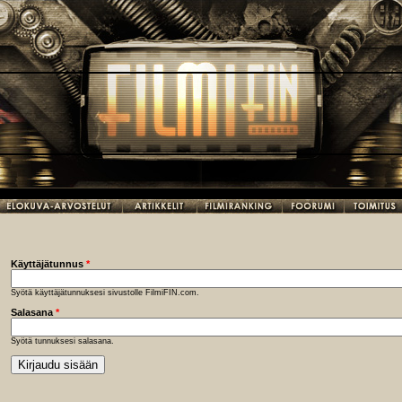
Käyttäjätunnus
*
Syötä käyttäjätunnuksesi sivustolle FilmiFIN.com.
Salasana
*
Syötä tunnuksesi salasana.