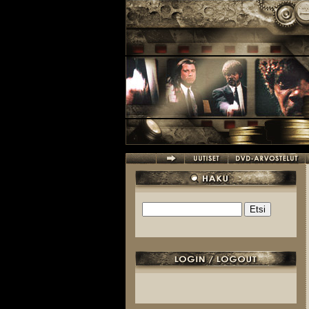
Hyppää pääsisältöön
Etsi
Hakulomake