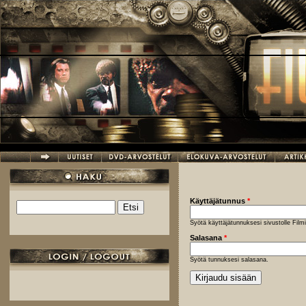
Hyppää pääsisältöön
Käyttäjätunnus
*
Etsi
Hakulomake
Syötä käyttäjätunnuksesi sivustolle Fil
Salasana
*
Syötä tunnuksesi salasana.