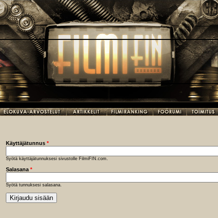
Käyttäjätunnus
*
Syötä käyttäjätunnuksesi sivustolle FilmiFIN.com.
Salasana
*
Syötä tunnuksesi salasana.