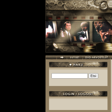
Hyppää pääsisältöön
Etsi
Hakulomake