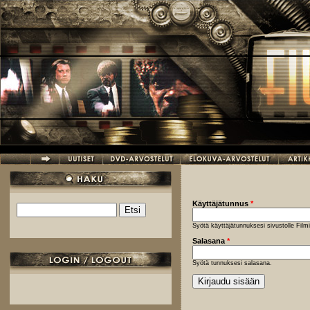
Hyppää pääsisältöön
Käyttäjätunnus
*
Etsi
Hakulomake
Syötä käyttäjätunnuksesi sivustolle Fil
Salasana
*
Syötä tunnuksesi salasana.