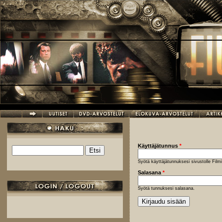
Hyppää pääsisältöön
Käyttäjätunnus
*
Etsi
Hakulomake
Syötä käyttäjätunnuksesi sivustolle Fil
Salasana
*
Syötä tunnuksesi salasana.