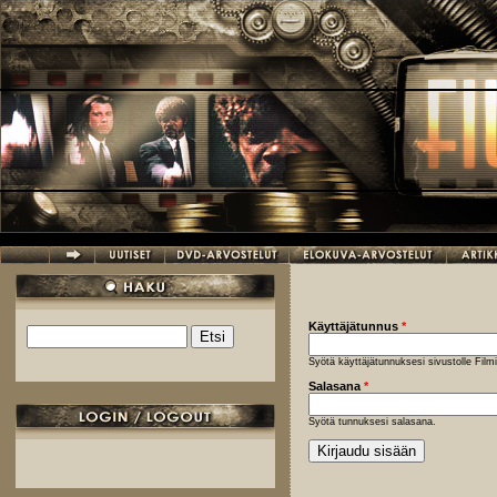
Hyppää pääsisältöön
Käyttäjätunnus
*
Etsi
Hakulomake
Syötä käyttäjätunnuksesi sivustolle Fil
Salasana
*
Syötä tunnuksesi salasana.