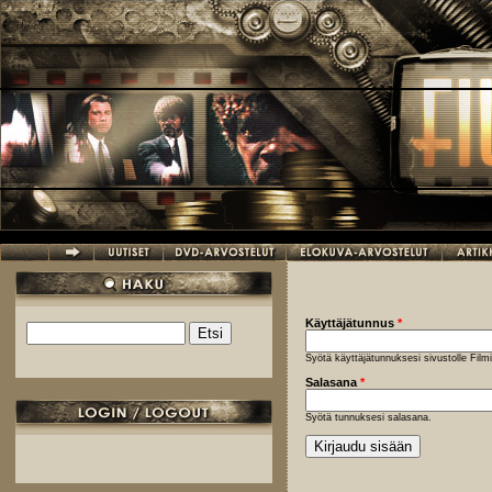
Hyppää pääsisältöön
Käyttäjätunnus
*
Etsi
Hakulomake
Syötä käyttäjätunnuksesi sivustolle Fil
Salasana
*
Syötä tunnuksesi salasana.