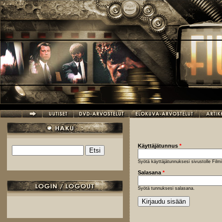
Hyppää pääsisältöön
Käyttäjätunnus
*
Etsi
Hakulomake
Syötä käyttäjätunnuksesi sivustolle Fil
Salasana
*
Syötä tunnuksesi salasana.