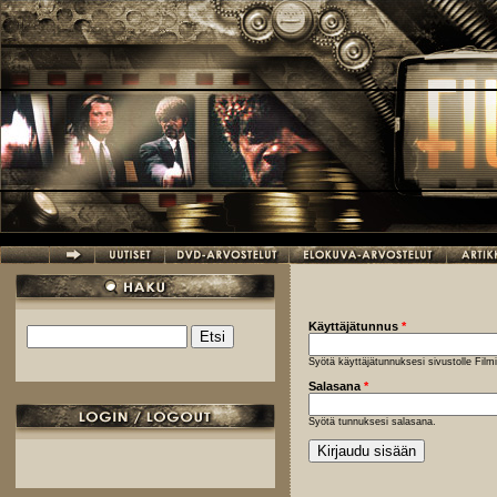
Hyppää pääsisältöön
Käyttäjätunnus
*
Etsi
Hakulomake
Syötä käyttäjätunnuksesi sivustolle Fil
Salasana
*
Syötä tunnuksesi salasana.