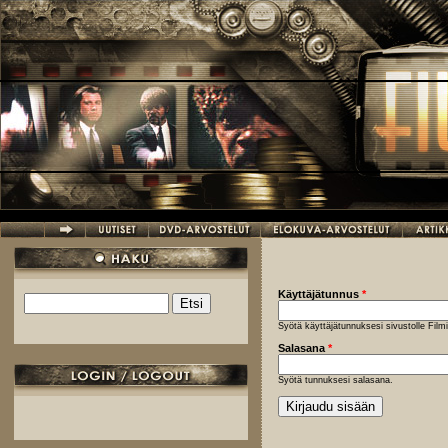
Hyppää pääsisältöön
Käyttäjätunnus
*
Etsi
Hakulomake
Syötä käyttäjätunnuksesi sivustolle Fil
Salasana
*
Syötä tunnuksesi salasana.