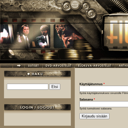
Hyppää pääsisältöön
Käyttäjätunnus
*
Etsi
Hakulomake
Syötä käyttäjätunnuksesi sivustolle Fil
Salasana
*
Syötä tunnuksesi salasana.