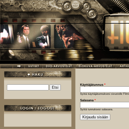
Hyppää pääsisältöön
Käyttäjätunnus
*
Etsi
Hakulomake
Syötä käyttäjätunnuksesi sivustolle Fil
Salasana
*
Syötä tunnuksesi salasana.