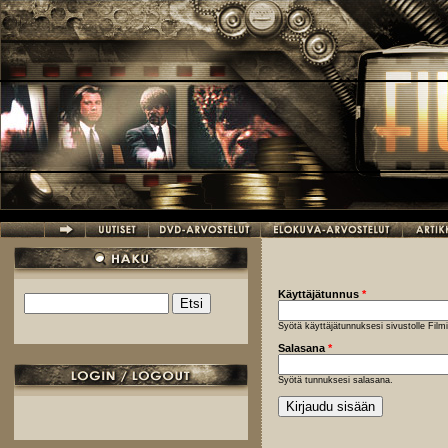
Hyppää pääsisältöön
Käyttäjätunnus
*
Etsi
Hakulomake
Syötä käyttäjätunnuksesi sivustolle Fil
Salasana
*
Syötä tunnuksesi salasana.