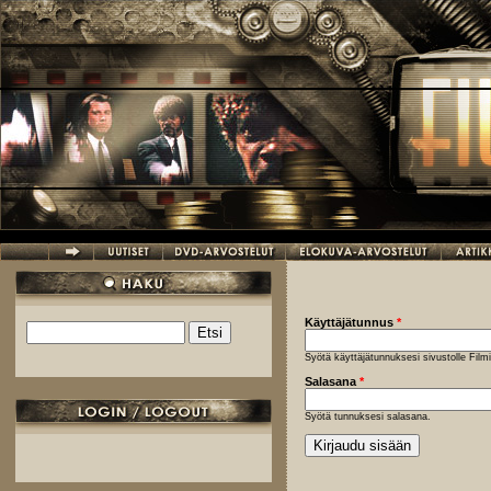
Hyppää pääsisältöön
Käyttäjätunnus
*
Etsi
Hakulomake
Syötä käyttäjätunnuksesi sivustolle Fil
Salasana
*
Syötä tunnuksesi salasana.