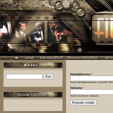
Hyppää pääsisältöön
Käyttäjätunnus
*
Etsi
Hakulomake
Syötä käyttäjätunnuksesi sivustolle Fil
Salasana
*
Syötä tunnuksesi salasana.