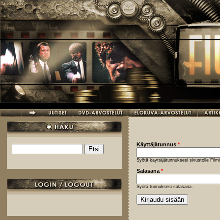
Hyppää pääsisältöön
Käyttäjätunnus
*
Etsi
Hakulomake
Syötä käyttäjätunnuksesi sivustolle Fil
Salasana
*
Syötä tunnuksesi salasana.