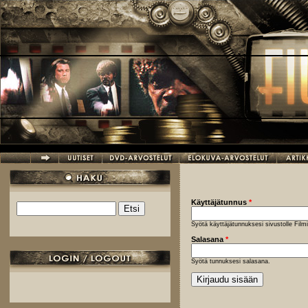
Hyppää pääsisältöön
Käyttäjätunnus
*
Etsi
Hakulomake
Syötä käyttäjätunnuksesi sivustolle Fil
Salasana
*
Syötä tunnuksesi salasana.