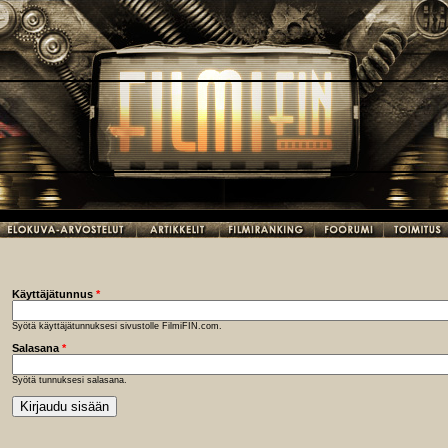
Käyttäjätunnus
*
Syötä käyttäjätunnuksesi sivustolle FilmiFIN.com.
Salasana
*
Syötä tunnuksesi salasana.