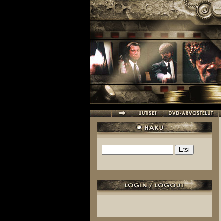
Hyppää pääsisältöön
Etsi
Hakulomake