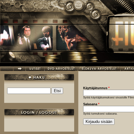
Hyppää pääsisältöön
Käyttäjätunnus
*
Etsi
Hakulomake
Syötä käyttäjätunnuksesi sivustolle Fil
Salasana
*
Syötä tunnuksesi salasana.