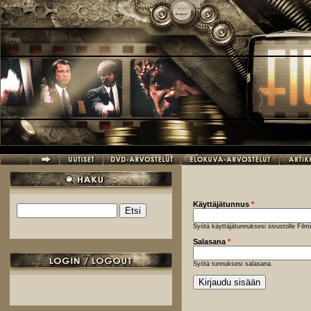
Hyppää pääsisältöön
Käyttäjätunnus
*
Etsi
Hakulomake
Syötä käyttäjätunnuksesi sivustolle Fil
Salasana
*
Syötä tunnuksesi salasana.