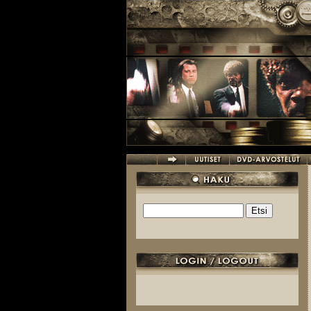
Hyppää pääsisältöön
Etsi
Hakulomake