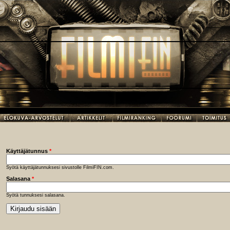
Käyttäjätunnus
*
Syötä käyttäjätunnuksesi sivustolle FilmiFIN.com.
Salasana
*
Syötä tunnuksesi salasana.