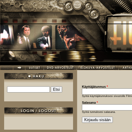
Hyppää pääsisältöön
Käyttäjätunnus
*
Etsi
Hakulomake
Syötä käyttäjätunnuksesi sivustolle Fil
Salasana
*
Syötä tunnuksesi salasana.