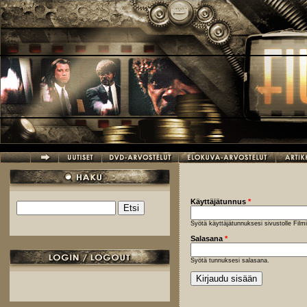
Hyppää pääsisältöön
Käyttäjätunnus
*
Etsi
Hakulomake
Syötä käyttäjätunnuksesi sivustolle Fil
Salasana
*
Syötä tunnuksesi salasana.