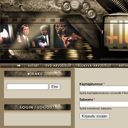
Hyppää pääsisältöön
Käyttäjätunnus
*
Etsi
Hakulomake
Syötä käyttäjätunnuksesi sivustolle Fil
Salasana
*
Syötä tunnuksesi salasana.