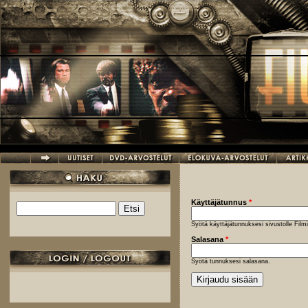
Hyppää pääsisältöön
Käyttäjätunnus
*
Etsi
Hakulomake
Syötä käyttäjätunnuksesi sivustolle Fil
Salasana
*
Syötä tunnuksesi salasana.