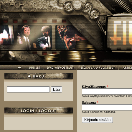
Hyppää pääsisältöön
Käyttäjätunnus
*
Etsi
Hakulomake
Syötä käyttäjätunnuksesi sivustolle Fil
Salasana
*
Syötä tunnuksesi salasana.