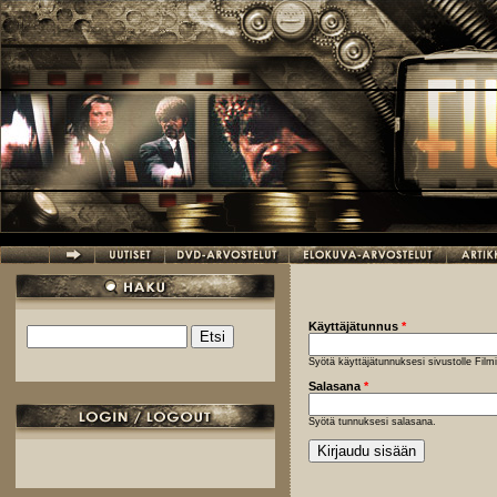
Hyppää pääsisältöön
Käyttäjätunnus
*
Etsi
Hakulomake
Syötä käyttäjätunnuksesi sivustolle Fil
Salasana
*
Syötä tunnuksesi salasana.