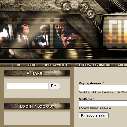
Hyppää pääsisältöön
Käyttäjätunnus
*
Etsi
Hakulomake
Syötä käyttäjätunnuksesi sivustolle Fil
Salasana
*
Syötä tunnuksesi salasana.