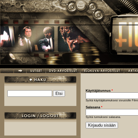
Hyppää pääsisältöön
Käyttäjätunnus
*
Etsi
Hakulomake
Syötä käyttäjätunnuksesi sivustolle Fil
Salasana
*
Syötä tunnuksesi salasana.