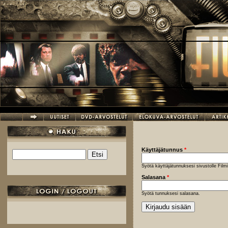
Hyppää pääsisältöön
Käyttäjätunnus
*
Etsi
Hakulomake
Syötä käyttäjätunnuksesi sivustolle Fil
Salasana
*
Syötä tunnuksesi salasana.