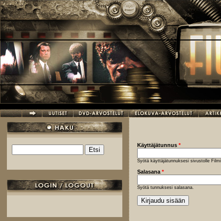
Hyppää pääsisältöön
Käyttäjätunnus
*
Etsi
Hakulomake
Syötä käyttäjätunnuksesi sivustolle Fil
Salasana
*
Syötä tunnuksesi salasana.