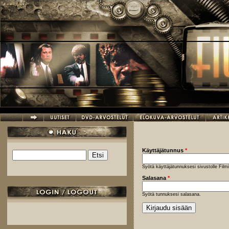
Hyppää pääsisältöön
Käyttäjätunnus
*
Etsi
Hakulomake
Syötä käyttäjätunnuksesi sivustolle Fil
Salasana
*
Syötä tunnuksesi salasana.