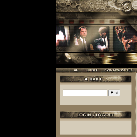
Hyppää pääsisältöön
Etsi
Hakulomake