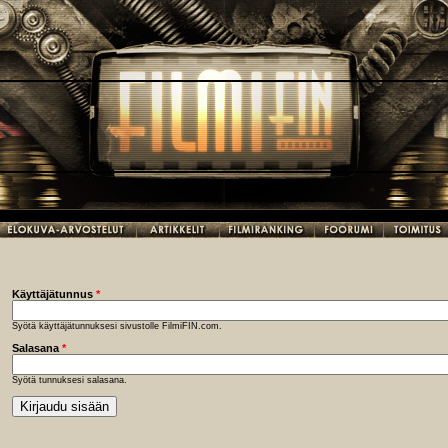
Käyttäjätunnus
*
Syötä käyttäjätunnuksesi sivustolle FilmiFIN.com.
Salasana
*
Syötä tunnuksesi salasana.