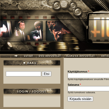
Hyppää pääsisältöön
Käyttäjätunnus
*
Etsi
Hakulomake
Syötä käyttäjätunnuksesi sivustolle Fil
Salasana
*
Syötä tunnuksesi salasana.