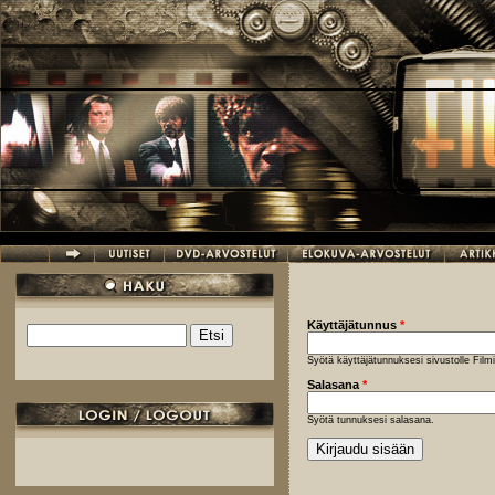
Hyppää pääsisältöön
Käyttäjätunnus
*
Etsi
Hakulomake
Syötä käyttäjätunnuksesi sivustolle Fil
Salasana
*
Syötä tunnuksesi salasana.