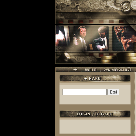
Hyppää pääsisältöön
Etsi
Hakulomake