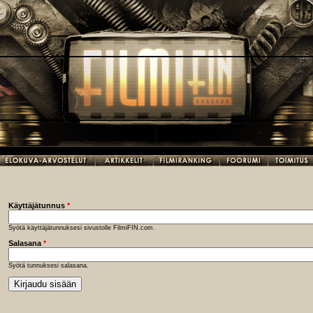
Käyttäjätunnus
*
Syötä käyttäjätunnuksesi sivustolle FilmiFIN.com.
Salasana
*
Syötä tunnuksesi salasana.