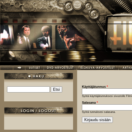
Hyppää pääsisältöön
Käyttäjätunnus
*
Etsi
Hakulomake
Syötä käyttäjätunnuksesi sivustolle Fil
Salasana
*
Syötä tunnuksesi salasana.