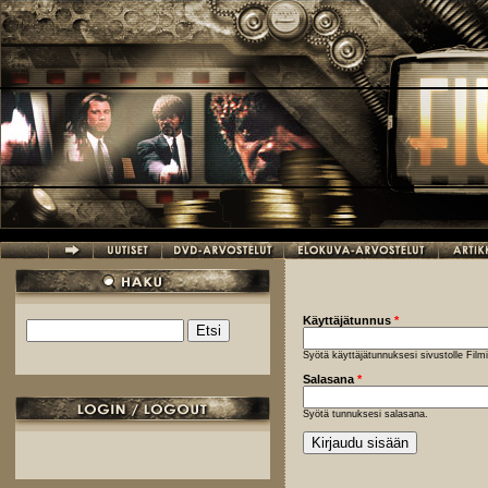
Hyppää pääsisältöön
Käyttäjätunnus
*
Etsi
Hakulomake
Syötä käyttäjätunnuksesi sivustolle Fil
Salasana
*
Syötä tunnuksesi salasana.