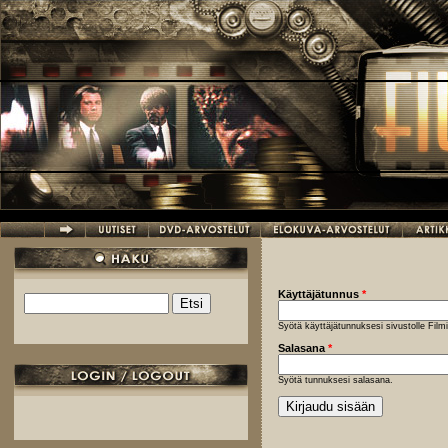
Hyppää pääsisältöön
Käyttäjätunnus
*
Etsi
Hakulomake
Syötä käyttäjätunnuksesi sivustolle Fil
Salasana
*
Syötä tunnuksesi salasana.