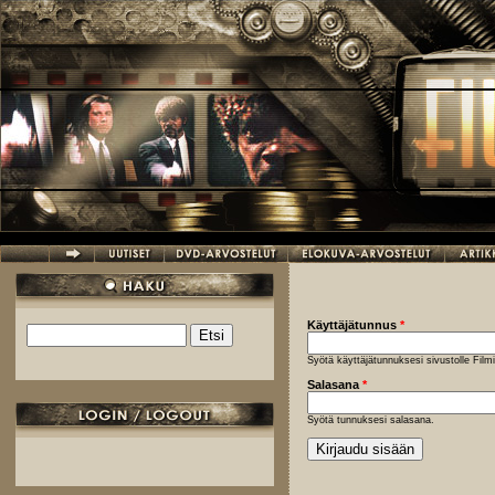
Hyppää pääsisältöön
Käyttäjätunnus
*
Etsi
Hakulomake
Syötä käyttäjätunnuksesi sivustolle Fil
Salasana
*
Syötä tunnuksesi salasana.