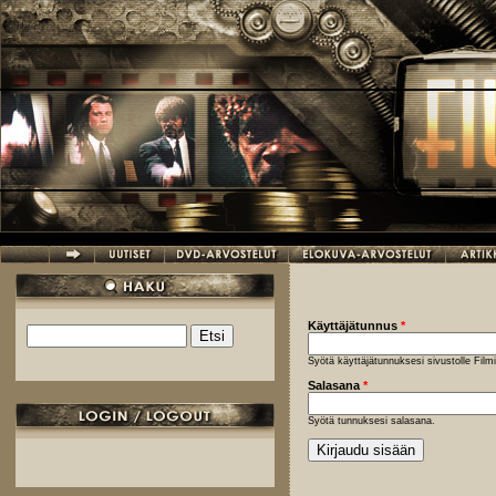
Hyppää pääsisältöön
Käyttäjätunnus
*
Etsi
Hakulomake
Syötä käyttäjätunnuksesi sivustolle Fil
Salasana
*
Syötä tunnuksesi salasana.