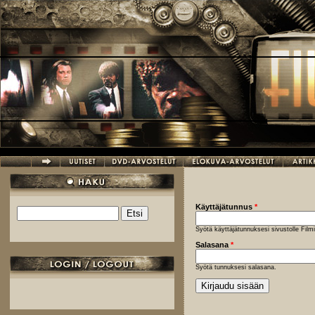
Hyppää pääsisältöön
Käyttäjätunnus
*
Etsi
Hakulomake
Syötä käyttäjätunnuksesi sivustolle Fil
Salasana
*
Syötä tunnuksesi salasana.