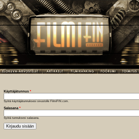
Käyttäjätunnus
*
Syötä käyttäjätunnuksesi sivustolle FilmiFIN.com.
Salasana
*
Syötä tunnuksesi salasana.