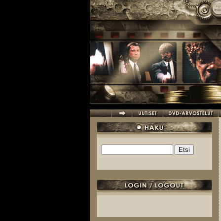
Hyppää pääsisältöön
Etsi
Hakulomake