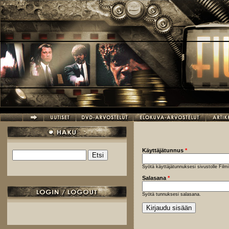
Hyppää pääsisältöön
Käyttäjätunnus
*
Etsi
Hakulomake
Syötä käyttäjätunnuksesi sivustolle Fil
Salasana
*
Syötä tunnuksesi salasana.