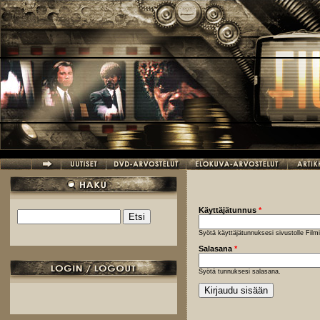
Hyppää pääsisältöön
Käyttäjätunnus
*
Etsi
Hakulomake
Syötä käyttäjätunnuksesi sivustolle Fil
Salasana
*
Syötä tunnuksesi salasana.