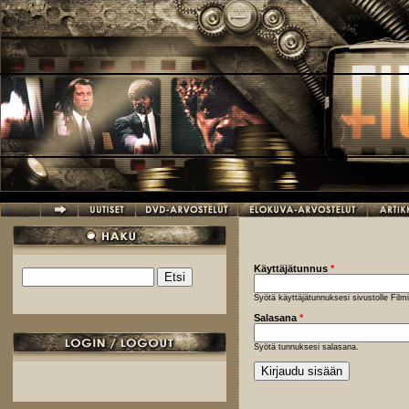
Hyppää pääsisältöön
Käyttäjätunnus
*
Etsi
Hakulomake
Syötä käyttäjätunnuksesi sivustolle Fil
Salasana
*
Syötä tunnuksesi salasana.