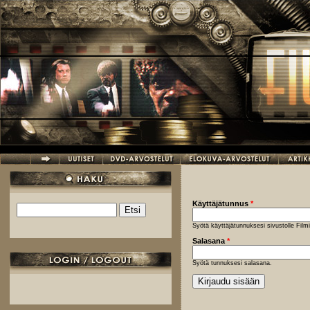
Hyppää pääsisältöön
Käyttäjätunnus
*
Etsi
Hakulomake
Syötä käyttäjätunnuksesi sivustolle Fil
Salasana
*
Syötä tunnuksesi salasana.