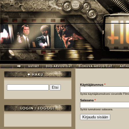
Hyppää pääsisältöön
Käyttäjätunnus
*
Etsi
Hakulomake
Syötä käyttäjätunnuksesi sivustolle Fil
Salasana
*
Syötä tunnuksesi salasana.